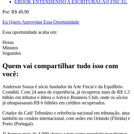
EBOOK ENTENDENDO A ESCRITURAÇÃO FISCAL ​
Por: R$ 49,90
Eu Quero Aproveitar Essa Oportunidade
Essa oportunidade acaba em:
Horas
Minutos
Segundos
Quem vai compartilhar tudo isso com
você:
Anderson Souza é sócio fundador da Arte Fiscal e da Equilíbrio
Contábil. Com 24 anos de experiência, já recuperou mais de R$ 1,5
bilhão em tributos e lidera o Advice Business Club, onde os sócios
já ultrapassaram R$ 6 bilhões em créditos recuperados.
Criador do Café Tributário e referência nacional em tributação, atua
também no cenário internacional, com sedes em Orlando (Flórida) e
Porto (Portugal).
Já formou mais de 4.000 alunos e tem como propósito transformar