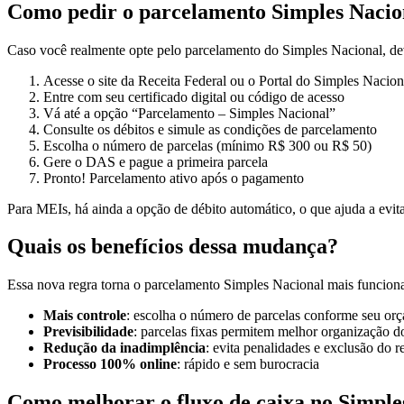
Como pedir o parcelamento Simples Nacion
Caso você realmente opte pelo parcelamento do Simples Nacional, deve
Acesse o site da Receita Federal ou o Portal do Simples Nacion
Entre com seu certificado digital ou código de acesso
Vá até a opção “Parcelamento – Simples Nacional”
Consulte os débitos e simule as condições de parcelamento
Escolha o número de parcelas (mínimo R$ 300 ou R$ 50)
Gere o DAS e pague a primeira parcela
Pronto! Parcelamento ativo após o pagamento
Para MEIs, há ainda a opção de débito automático, o que ajuda a evita
Quais os benefícios dessa mudança?
Essa nova regra torna o parcelamento Simples Nacional mais funcional
Mais controle
: escolha o número de parcelas conforme seu or
Previsibilidade
: parcelas fixas permitem melhor organização d
Redução da inadimplência
: evita penalidades e exclusão do 
Processo 100% online
: rápido e sem burocracia
Como melhorar o fluxo de caixa no Simple