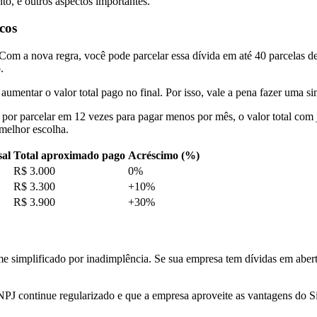
to, e outros aspectos importantes.
cos
m a nova regra, você pode parcelar essa dívida em até 40 parcelas d
.
umentar o valor total pago no final. Por isso, vale a pena fazer uma si
 por parcelar em 12 vezes para pagar menos por mês, o valor total co
 melhor escolha.
sal
Total aproximado pago
Acréscimo (%)
R$ 3.000
0%
R$ 3.300
+10%
R$ 3.900
+30%
e simplificado por inadimplência. Se sua empresa tem dívidas em aberto
NPJ continue regularizado e que a empresa aproveite as vantagens do S