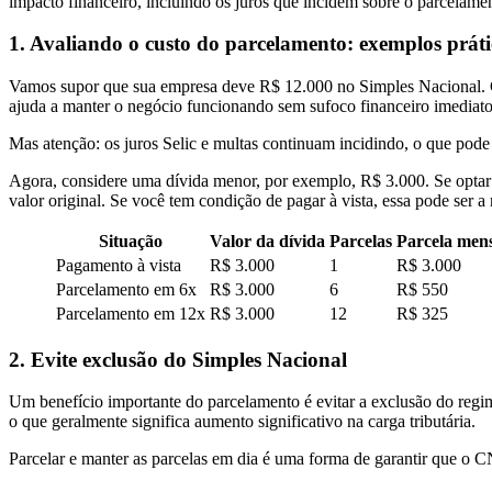
impacto financeiro, incluindo os juros que incidem sobre o parcelamen
1. Avaliando o custo do parcelamento: exemplos práti
Vamos supor que sua empresa deve R$ 12.000 no Simples Nacional. Co
ajuda a manter o negócio funcionando sem sufoco financeiro imediato
Mas atenção: os juros Selic e multas continuam incidindo, o que pode a
Agora, considere uma dívida menor, por exemplo, R$ 3.000. Se optar
valor original. Se você tem condição de pagar à vista, essa pode ser a
Situação
Valor da dívida
Parcelas
Parcela men
Pagamento à vista
R$ 3.000
1
R$ 3.000
Parcelamento em 6x
R$ 3.000
6
R$ 550
Parcelamento em 12x
R$ 3.000
12
R$ 325
2. Evite exclusão do Simples Nacional
Um benefício importante do parcelamento é evitar a exclusão do regim
o que geralmente significa aumento significativo na carga tributária.
Parcelar e manter as parcelas em dia é uma forma de garantir que o C