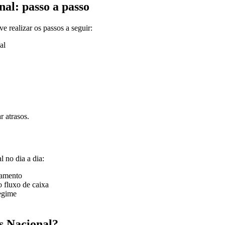
al: passo a passo
 realizar os passos a seguir:
al
r atrasos.
 no dia a dia:
çamento
o fluxo de caixa
regime
s Nacional?